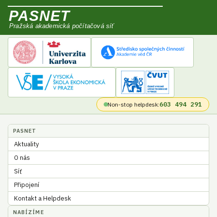
PASNET
Pražská akademická počítačová síť
603 494 291
Non-stop helpdesk:
PASNET
Aktuality
O nás
Síť
Připojení
Kontakt a Helpdesk
NABÍZÍME