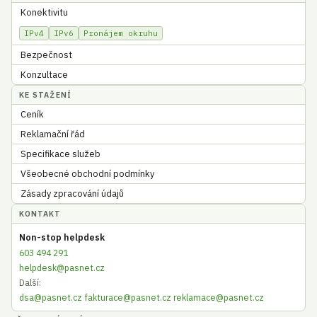
Konektivitu
IPv4
IPv6
Pronájem okruhu
Bezpečnost
Konzultace
KE STAŽENÍ
Ceník
Reklamační řád
Specifikace služeb
Všeobecné obchodní podmínky
Zásady zpracování údajů
KONTAKT
Non-stop helpdesk
603 494 291
helpdesk@pasnet.cz
Další:
dsa@pasnet.cz
fakturace@pasnet.cz
reklamace@pasnet.cz