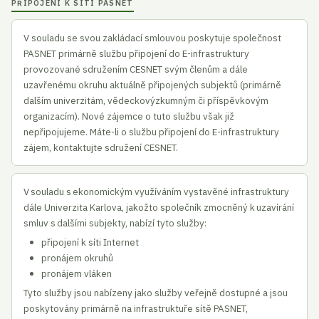
PŘIPOJENÍ K SÍTI PASNET
V souladu se svou zakládací smlouvou poskytuje společnost
PASNET primárně službu připojení do E-infrastruktury
provozované sdružením CESNET svým členům a dále
uzavřenému okruhu aktuálně připojených subjektů (primárně
dalším univerzitám, vědeckovýzkumným či příspěvkovým
organizacím). Nové zájemce o tuto službu však již
nepřipojujeme. Máte-li o službu připojení do E-infrastruktury
zájem, kontaktujte sdružení CESNET.
V souladu s ekonomickým využíváním vystavěné infrastruktury
dále Univerzita Karlova, jakožto společník zmocněný k uzavírání
smluv s dalšími subjekty, nabízí tyto služby:
připojení k síti Internet
pronájem okruhů
pronájem vláken
Tyto služby jsou nabízeny jako služby veřejně dostupné a jsou
poskytovány primárně na infrastruktuře sítě PASNET,